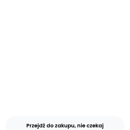
CROSS-SKILLING
ŁĄCZENIE
KOMPETENCJI Z
RÓŻNYCH DZIEDZIN
- EBOOK
85 unikalnych, rekomendacji inwestycji w proces
cross-skillingu dla 10 wrażliwych zawodów na rynku
pracy.
Przejdź do zakupu, nie czekaj